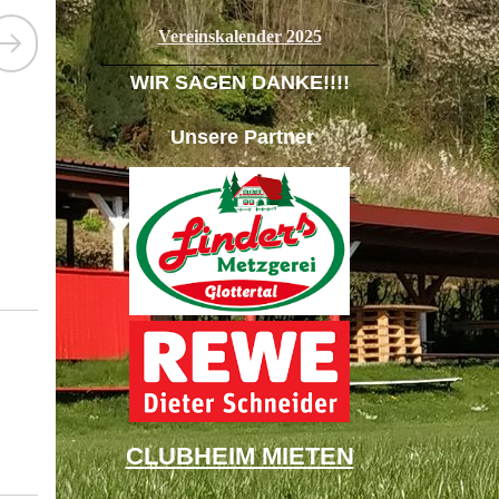
Vereinskalender 2025
WIR SAGEN DANKE!!!!
Unsere Partner
CLUBHEIM MIETEN