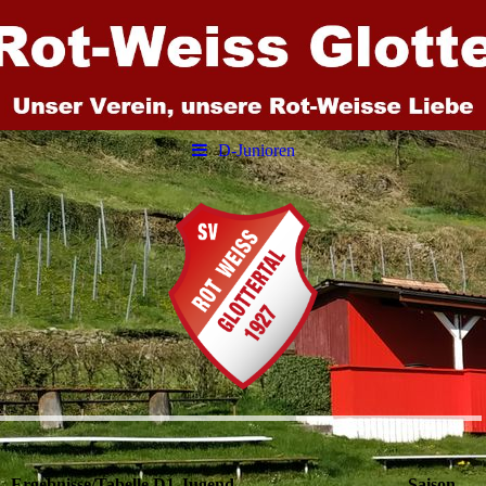
D-Junioren
SV Rot Weiss Glottertal
Ergebnisse/Tabelle D1-Jugend Saison