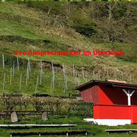
Ihre Ansprechpartner im Überblick
Funktion
Name
Email
1. Vorstand
Klaus-Dieter
vorstand(a)sv-
Tritschler
rot-weiss-
glottertal.de
Jugendleiter
Karsten Voigt
jugendleiter(a)s
v-rot-weiss-
glottertal.de