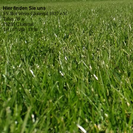
Hier finden Sie uns
SV Rot Weiss Glottertal 1927 e.V.
Talstr. 59 a
79286 Glottertal
Tel.: 07684 / 1330