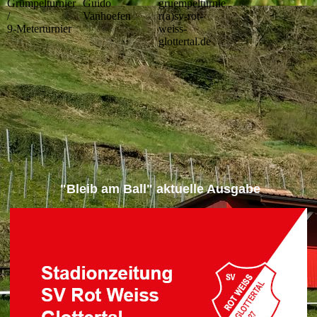
Grümpelturnier
Guido
gruempelturnie
/
Vanhoefen
r(a)sv-rot-
9-Meterturnier
weiss-
glottertal.de
"Bleib am Ball" aktuelle Ausgabe