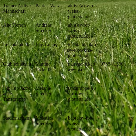
Trainer Aktive
Patrick Walz
aktive(a)sv-rot-
Mannschaft
weiss-
glottertal.de
Alte Herren
Andreas
ah(a)sv-rot-
Strecker
weiss-
glottertal.de
Leichtathletik
Jens Lukas
leichtathletik(a)
sv-rot-weiss-
glottertal.de
Clubheimteam
Martina
martina.lickert(
07684/1330
Lickert
a)web.de
HipHop/Jazzd
Melanie
tanzgruppe(a)s
ance
Strecker
v-rot-weiss-
Tanzgruppe
glottertal.de
Stadionzeitung
Melanie
bab(a)sv-rot-
Strecker
weiss-
glottertal.de